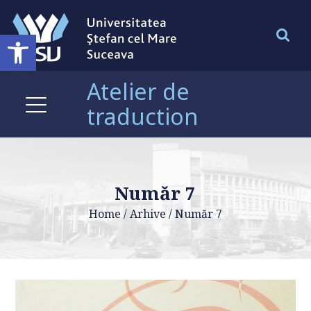
Deschide bara de unelte
Atelier de
traduction
Număr 7
Home
/
Arhive
/
Număr 7