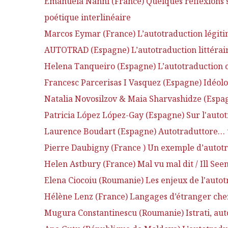
Emanuela Nanni (France) Quelques réflexions s
poétique interlinéaire
Marcos Eymar (France) L’autotraduction légitim
AUTOTRAD (Espagne) L’autotraduction littéra
Helena Tanqueiro (Espagne) L’autotraduction 
Francesc Parcerisas I Vasquez (Espagne) Idéolo
Natalia Novosilzov & Maia Sharvashidze (Espagn
Patricia López López-Gay (Espagne) Sur l'autotr
Laurence Boudart (Espagne) Autotraduttore… tr
Pierre Daubigny (France ) Un exemple d’autotra
Helen Astbury (France) Mal vu mal dit / Ill Seen I
Elena Ciocoiu (Roumanie) Les enjeux de l'auto
Hélène Lenz (France) Langages d’étranger chez 
Mugura Constantinescu (Roumanie) Istrati, auto