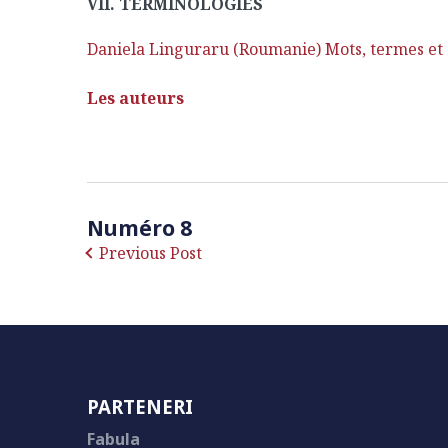
VII. TERMINOLOGIES
Daniela Linguraru (Roumanie) Mots, termes et 
Les auteurs
Numéro 8
Previous Post
PARTENERI
Fabula