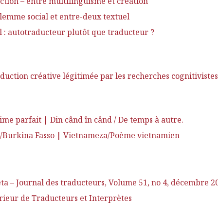
tion – entre multilinguisme et création
lemme social et entre-deux textuel
l : autotraducteur plutôt que traducteur ?
uction créative légitimée par les recherches cognitivistes
me parfait | Din când în când / De temps à autre.
o/Burkina Fasso | Vietnameza/Poème vietnamien
ta – Journal des traducteurs, Volume 51, no 4, décembre 2
érieur de Traducteurs et Interprètes