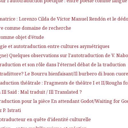
ur l’autotraduction poétique : entre poésie comme langue 
atrice : Lorenzo Cilda de Víctor Manuel Rendón et le dédo
ire comme domaine de recherche
comme objet d’étude
gie et autotraduction entre cultures asymétriques
e) Quelques observations sur l’autotraduction de V. Naboko
aduction et son rôle dans l'éternel débat de la traduction
adittore? Le Bourru bienfaisant/Il burbero di buon cuore
duction théâtrale : Fragments de théâtre I et II/Roughs fo
ll Said : Mal traduit / Ill Translated ?
traduction pour la pièce En attendant Godot/Waiting for G
P. Istrati
traducteur en quête d’identité culturelle