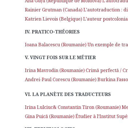
Ana Guțu (République de Moldova) L’autotraduc
Rainier Grutman (Canada) L’autotraduction : di
Katrien Lievois (Belgique) L’auteur postcolonia
IV. PRATICO-THÉORIES
Ioana Balacescu (Roumanie) Un exemple de trad
V. VINGT FOIS SUR LE MÉTIER
Irina Mavrodin (Roumanie) Crimă perfectă / Cri
Andrei-Paul Corescu (Roumanie) Burkina Fass
VI. LA PLANÈTE DES TRADUCTEURS
Irina Lulciuc& Constantin Tiron (Roumanie) Me
Gina Puică (Roumanie) Étudier à l’Institut Sup