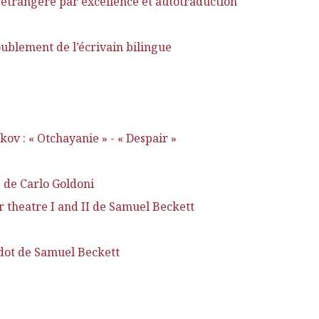
étrangère par excellence et autotraduction
ublement de l’écrivain bilingue
v : « Otchayanie » - « Despair »
 de Carlo Goldoni
r theatre I and II de Samuel Beckett
odot de Samuel Beckett