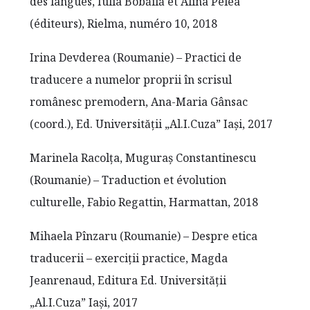
des langues, Iulia Bobăilă et Alina Pelea
(éditeurs), Rielma, numéro 10, 2018
Irina Devderea (Roumanie) – Practici de
traducere a numelor proprii în scrisul
românesc premodern, Ana-Maria Gânsac
(coord.), Ed. Universităţii „Al.I.Cuza” Iaşi, 2017
Marinela Racolţa, Muguraş Constantinescu
(Roumanie) – Traduction et évolution
culturelle, Fabio Regattin, Harmattan, 2018
Mihaela Pînzaru (Roumanie) – Despre etica
traducerii – exerciții practice, Magda
Jeanrenaud, Editura Ed. Universităţii
„Al.I.Cuza” Iaşi, 2017