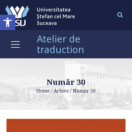
Deschide bara de unelte
Atelier de
traduction
Număr 30
Home
/
Arhive
/
Număr 30