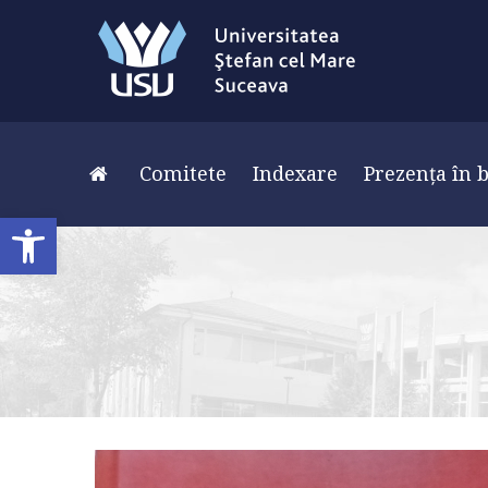
Comitete
Indexare
Prezența în b
Deschide bara de unelte