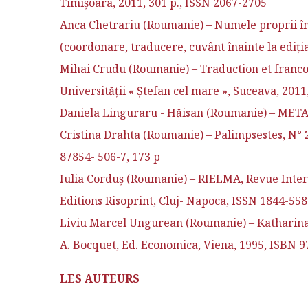
Timişoara, 2011, 301 p., ISSN 2067-2705
Anca Chetrariu (Roumanie) – Numele proprii în 
(coordonare, traducere, cuvânt înainte la ediţi
Mihai Crudu (Roumanie) – Traduction et franco
Universităţii « Ştefan cel mare », Suceava, 201
Daniela Linguraru - Hăisan (Roumanie) – META, V
Cristina Drahta (Roumanie) – Palimpsestes, N°
87854- 506-7, 173 p
Iulia Corduş (Roumanie) – RIELMA, Revue Intern
Editions Risoprint, Cluj- Napoca, ISSN 1844-55
Liviu Marcel Ungurean (Roumanie) – Katharina R
A. Bocquet, Ed. Economica, Viena, 1995, ISBN 
LES AUTEURS