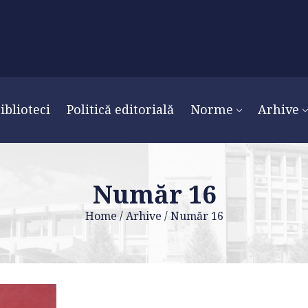
iblioteci
Politică editorială
Norme
Arhive
Număr 16
Home
/
Arhive
/
Număr 16