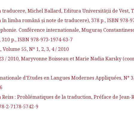
traducere, Michel Ballard, Editura Universităţii de Vest,
a în limba română şi note de traducere), 378 p., ISBN 978-
phonie. Conférence internationale, Muguraş Constantinescu
1, 310 p., ISBN 978-973-1974-63-7
olume 55, Nº 1, 2, 3, 4 / 2010
 23 / 2010, Maryvonne Boisseau et Marie Nadia Karsky (coor
ationale d’Etudes en Langues Modernes Appliquées, N° 3, 4
86
eiss : Problématiques de la traduction, Préface de Jean-R
978-2-7178-5742-9