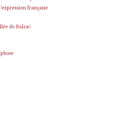
d’expression française
llée de Balzac
orphose