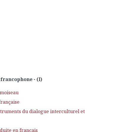
e francophone - (I)
hamoiseau
française
struments du dialogue interculturel et
aduite en français