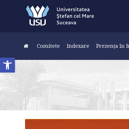
Comitete
Indexare
Prezența în b
Deschide bara de unelte