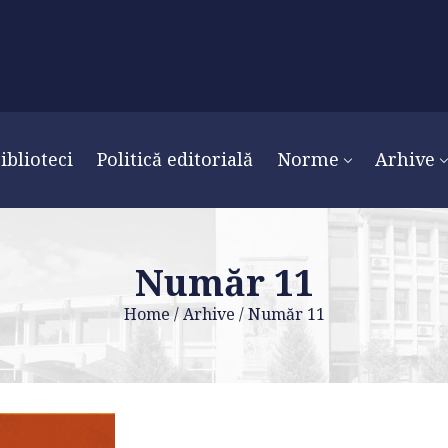
iblioteci
Politică editorială
Norme
Arhive
Număr 11
Home
/
Arhive
/
Număr 11