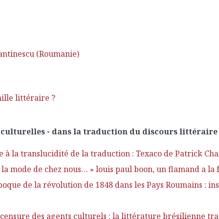
antinescu (Roumanie)
lle littéraire ?
té culturelles - dans la traduction du discours littérair
ure à la translucidité de la traduction : Texaco de Patrick C
la mode de chez nous… » louis paul boon, un flamand a la 
poque de la révolution de 1848 dans les Pays Roumains : in
ensure des agents culturels : la littérature brésilienne tr