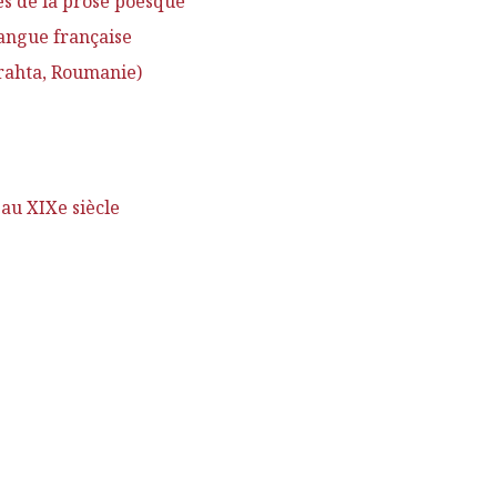
es de la prose poesque
langue française
Drahta, Roumanie)
au XIXe siècle