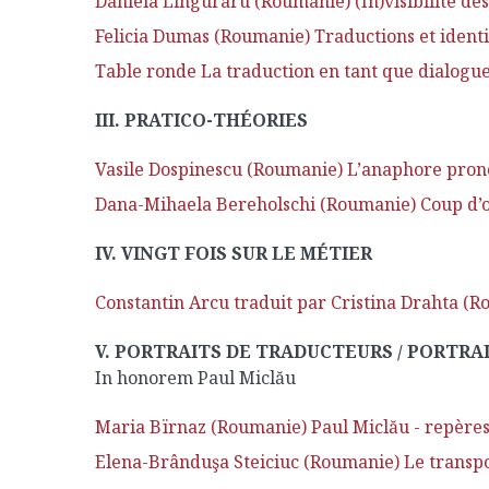
Daniela Linguraru (Roumanie) (In)visibilité de
Felicia Dumas (Roumanie) Traductions et identit
Table ronde La traduction en tant que dialogue
III. PRATICO-THÉORIES
Vasile Dospinescu (Roumanie) L’anaphore pron
Dana-Mihaela Bereholschi (Roumanie) Coup d’oei
IV. VINGT FOIS SUR LE MÉTIER
Constantin Arcu traduit par Cristina Drahta (
V. PORTRAITS DE TRADUCTEURS / PORTRA
In honorem Paul Miclău
Maria Bïrnaz (Roumanie) Paul Miclău - repère
Elena-Brânduşa Steiciuc (Roumanie) Le transport