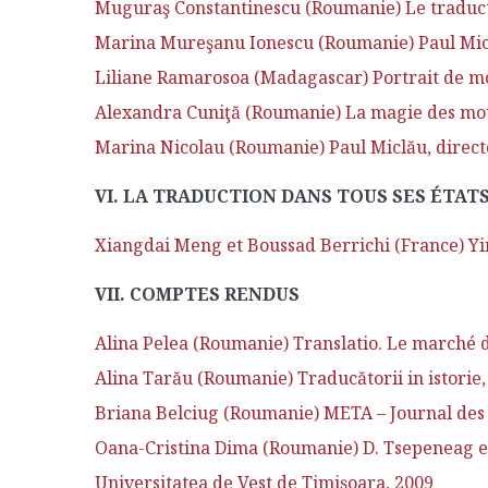
Muguraş Constantinescu (Roumanie) Le traducteu
Marina Mureşanu Ionescu (Roumanie) Paul Miclă
Liliane Ramarosoa (Madagascar) Portrait de mo
Alexandra Cuniţă (Roumanie) La magie des mo
Marina Nicolau (Roumanie) Paul Miclău, direc
VI. LA TRADUCTION DANS TOUS SES ÉTAT
Xiangdai Meng et Boussad Berrichi (France) Yin
VII. COMPTES RENDUS
Alina Pelea (Roumanie) Translatio. Le marché de
Alina Tarău (Roumanie) Traducătorii in istorie,
Briana Belciug (Roumanie) META – Journal des t
Oana-Cristina Dima (Roumanie) D. Tsepeneag et 
Universitatea de Vest de Timişoara, 2009