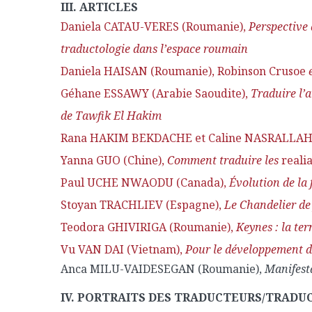
III. ARTICLES
Daniela CATAU-VERES (Roumanie),
Perspective 
traductologie dans l’espace roumain
Daniela HAISAN (Roumanie), Robinson Crusoe
e
Géhane ESSAWY (Arabie Saoudite),
Traduire l’a
de Tawfik El Hakim
Rana HAKIM BEKDACHE et Caline NASRALLAH 
Yanna GUO (Chine),
Comment traduire les
reali
Paul UCHE NWAODU (Canada),
Évolution de la 
Stoyan TRACHLIEV (Espagne),
Le Chandelier de
Teodora GHIVIRIGA (Roumanie),
Keynes : la te
Vu VAN DAI (Vietnam),
Pour le développement d
Anca MILU-VAIDESEGAN (Roumanie),
Manifesta
IV. PORTRAITS DES TRADUCTEURS/TRAD