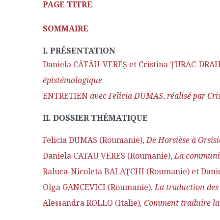
PAGE TITRE
SOMMAIRE
I. PR
É
SENTATION
Daniela CĂTĂU-VEREȘ et Cristina ŢURAC-DRA
épistémologique
ENTRETIEN
avec Felicia DUMAS
,
réalisé par
Cr
II. DOSSIER THÉMATIQUE
Felicia DUMAS (Roumanie),
De Horsièse à Orsisi
Daniela CATAU VERES (Roumanie),
L
a communic
Raluca-Nicoleta BALAŢCHI (Roumanie) et Dan
Olga GANCEVICI (Roumanie),
La traduction des
Alessandra ROLLO (Italie)
,
Comment traduire la