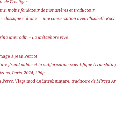
ste de Froeliger
me, moine fondateur de monastères et traducteur
ne classique
chinoise
– une conversation avec Elisabeth Rocha
rina Mavrodin –
La M
é
taphore vive
ge à Jean Perrot
ature grand public et la vulgarisation scientifique /Translati
zons, Paris, 2024, 296p.
s Perec,
Viaţa mod de întrebuinţare
, traducere de Mircea Ar