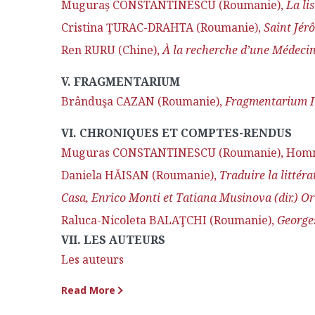
Muguraș CONSTANTINESCU (Roumanie),
La li
Cristina ŢURAC-DRAHTA (Roumanie),
Saint
Jér
ô
Ren RURU (Chine),
À la recherche d’une Médeci
V. FRAGMENTARIUM
Brânduşa CAZAN (Roumanie),
Fragmentarium I
VI. CHRONIQUES ET COMPTES-RENDUS
Muguras CONSTANTINESCU (Roumanie), Homma
Daniela HĂISAN (Roumanie),
Traduire la littér
Casa, Enrico Monti et Tatiana Musinova (dir.) Ori
Raluca-Nicoleta BALAŢCHI (Roumanie),
George
VII. LES AUTEURS
Les auteurs
Read More